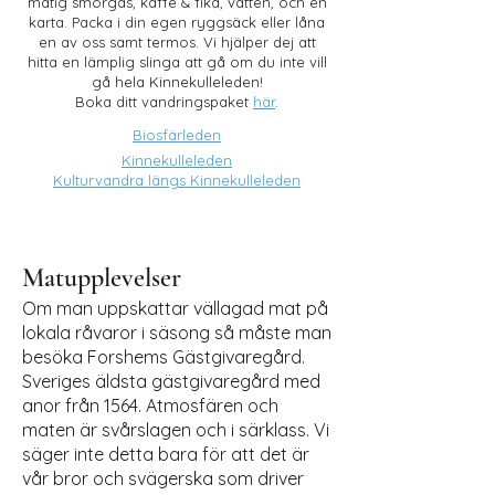
matig smörgås, kaffe & fika, vatten, och en
karta. Packa i din egen ryggsäck eller låna
en av oss samt termos. Vi hjälper dej att
hitta en lämplig slinga att gå om du inte vill
gå hela Kinnekulleleden!
Boka ditt vandringspaket
här
.
Biosfärleden
Kinnekulleleden
Kulturvandra längs Kinnekulleleden
Matupplevelser
Om man uppskattar vällagad mat på
lokala råvaror i säsong så måste man
besöka Forshems Gästgivaregård.
Sveriges äldsta gästgivaregård med
anor från 1564. Atmosfären och
maten är svårslagen och i särklass. Vi
säger inte detta bara för att det är
vår bror och svägerska som driver